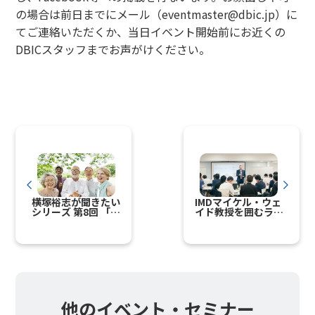
の場合は前日までにメール（eventmaster@dbic.jp）に
てご連絡いただくか、当日イベント開始前にお近くの
DBICスタッフまでお声がけください。
横塚裕志が聞きたい
IMDマイケル・ウェ
シリーズ 第8回 「人
イド教授を囲むラウ
生100歳時代のシニ
ンドテーブル
ア向けデジタルビジ
ネスのあり方」
他のイベント・セミナー