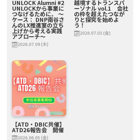
UNLOCK Alumni #2
越境するトランスパ
UNLOCKから事業に
ーソナル vol.1 会社
つなげるために。 ～
の枠を超えたつなが
ケース： DNP南谷さ
りと探究を始めよ
んのLX推進室の立ち
う！
上げから考える実践
2026.07.03 (金)
アプローチ～
2026.07.09 (木)
【ATD・DBIC共催】
ATD26報告会 開催
2026.06.05 (金)