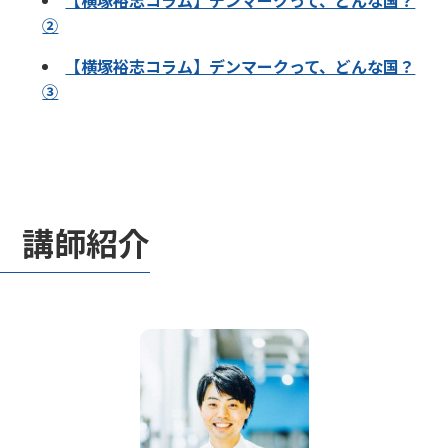
②
【横塚裕志コラム】デンマークって、どんな国？
③
講師紹介