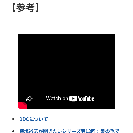
振動で音を伝える「ONTENNA」の開発を始めていまし
【参考】
た。
私自身も、30年近く障がい者の雇用支援に取り組んでい
るため、彼のプロジェクトについて折々アドバイスをし
て来ました。
それらを通じて北欧の社会の素晴らしさや考え方などの
話をさせて頂き、彼より何とかデンマークに研修者とし
て滞在が出来ないかの相談を受けて、DBICの提携先で
ありますデンマークデザインセンターのCEOである
Benson氏お願いをして昨年よりコペンハーゲンに家族
帯同して滞在をされています。
彼の滞在経験を通じて、北欧の社会の考え方や素晴らし
さについてもご紹介いただきます。
DDCについて
DBIC共同代表 西野 弘
横塚裕志が聞きたいシリーズ第12回：髪の毛で