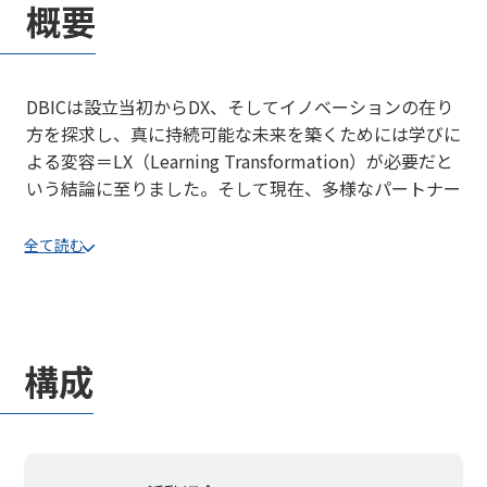
概要
DBICは設立当初からDX、そしてイノベーションの在り
方を探求し、真に持続可能な未来を築くためには学びに
よる変容＝LX（Learning Transformation）が必要だと
いう結論に至りました。そして現在、多様なパートナー
と探求を続けています。
全て読む
IMD世界競争力ランキング2年連続１位（2022年、2023
年）のデンマークにあるDDC（デンマーク・デザインセ
ンター）はDBICの有力なパートナーの一つであり、デ
ザインによる社会課題解決のモデルをリードしている国
構成
立の研究機関です。今回、DBICの仲間でもある富士通
の本多 達也氏が現地に長期滞在中であり、現地でDDC
のプロジェクトに参画しています。今回はこの本多氏を
招いて、世界競争力、デジタル力、幸福度満足度トップ