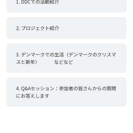
クラスのデンマークの"リアル"を特別レポートいただき
DDCでの活動紹介
ます。
8月に引き続き、第二弾の報告レポートの開催となりま
す。
プロジェクト紹介
今後、本多氏が滞在予定の来年4月まで、2〜3ヶ月に１
回、このような特別レポートをお届けしたいと思いま
す。
デンマークでの生活（デンマークのクリスマ
スと新年） などなど
共同代表 西野からのメッ
セージ
Q&Aセッション：参加者の皆さんからの質問
にお答えします
私が富士通の本多さんと縁が出来たのは、横塚共同代表
の紹介でDBICが設立されて間もなくの事でした。
その時本多さんは、彼のアイデアで耳の不自由な方々に