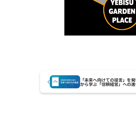
「未来へ向けての提言」を発刊 ～S
から学ぶ「信頼経営」への進