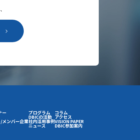
ら、
。
ナー
プログラム
コラム
DBICの活動
アクセス
/メンバー企業
社内活用事例
VISION PAPER
ニュース
DBIC参加案内