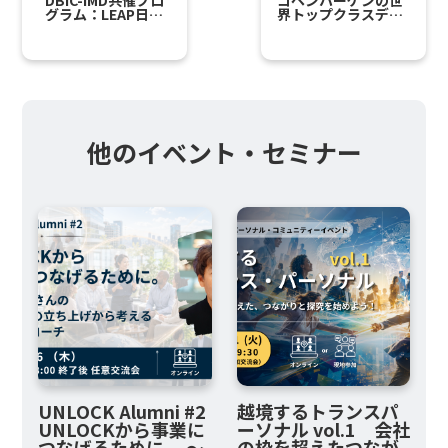
グラム：LEAP日本
界トップクラスデザ
語版出版記念 - ディ
イン教育機関
スラプションを味方
「CIID」が日本初開
につける絶対王者の
催するワークショッ
5原則世界の40歳以
プにDBIC専用枠を
下トップ50ベスト
確保
プロフェッサーに選
ばれたハワード・ユ
ー教授の話と意見交
換会
他のイベント・セミナー
UNLOCK Alumni #2
越境するトランスパ
UNLOCKから事業に
ーソナル vol.1 会社
つなげるために。 ～
の枠を超えたつなが