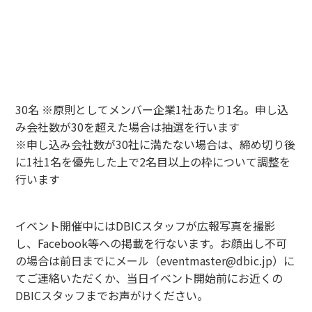
16:00-
共有とフィードバック
17:00
17:00-
演習
17:45
導入のためのアクションプラン
17:45-
まとめ
18:00
定員
30名
※原則としてメンバー企業1社あたり1名。申し込
み会社数が30を超えた場合は抽選を行います
※申し込み会社数が30社に満たない場合は、締め切り後
に1社1名を優先した上で2名目以上の枠について調整を
行います
広報写真撮影について
イベント開催中にはDBICスタッフが広報写真を撮影
し、Facebook等への掲載を行ないます。お顔出し不可
の場合は前日までにメール（eventmaster@dbic.jp）に
てご連絡いただくか、当日イベント開始前にお近くの
DBICスタッフまでお声がけください。