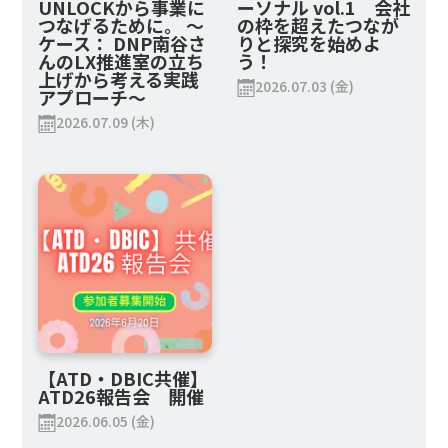
UNLOCKから事業に
ーソナル vol.1 会社
つなげるために。 ～
の枠を超えたつなが
ケース： DNP南谷さ
りと探究を始めよ
んのLX推進室の立ち
う！
上げから考える実践
2026.07.03 (金)
アプローチ～
2026.07.09 (木)
【ATD・DBIC共催】
ATD26報告会 開催
2026.06.05 (金)