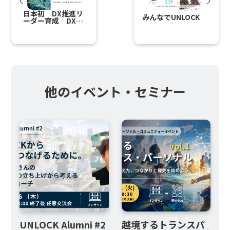
日本初 DX推進リ
みんなでUNLOCK
ーダー育成 DX
Questプログラ
ム・EGB研究会 参
加者募集 説明会
他のイベント・セミナー
UNLOCK Alumni #2
越境するトランスパ