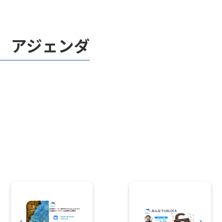
アジェンダ
・主旨説明
・なぜDBICが存在するのか
・なぜ変容が必要なのか
・今私たちは何をすべきなのか
・今ここから何を始めるか
・全体対話、質疑応答 ※17:30～18:00を予定していま
す。途中退出可。