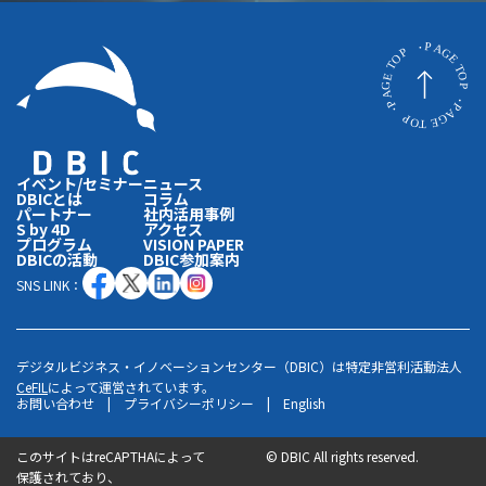
大塚倉庫株式会社 執行役員IT担当を経て独立。情
報セキュリティ戦略構築、組織づくり支援、教育
等、各種コンサルティングを提供。欧米の高度セキ
ュリティ・ソフトウェア開発の人材ネットワークを
構築、国内外の企業に情報セキュリティ関連サービ
スを提供。
イベント/セミナー
ニュース
DBICとは
コラム
パートナー
社内活用事例
S by 4D
アクセス
プログラム
VISION PAPER
DBICの活動
DBIC参加案内
コーディネータのご紹介
SNS LINK：
デジタルビジネス・イノベーションセンター（DBIC）は特定非営利活動法人
CeFIL
によって運営されています。
お問い合わせ
|
プライバシーポリシー
|
English
このサイトはreCAPTHAによって
©
DBIC All rights reserved.
保護されており、