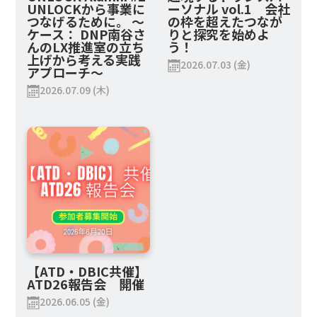
UNLOCKから事業に
ーソナル vol.1 会社
三角育生 氏
つなげるために。 ～
の枠を超えたつなが
前経済産業省 サイバーセキュリティ・情報化審議
ケース： DNP南谷さ
りと探究を始めよ
んのLX推進室の立ち
う！
官
上げから考える実践
東海大学 情報通信学部 客員教授
2026.07.03 (金)
アプローチ～
2026.07.09 (木)
サイバーセキュリティ、安全保障等の行政に長く携
わり、サイバーセキュリティ戦略の策定、サイバー
セキュリティ基本法改正、日本年金機構のインシデ
ント対応等に従事。
2018年に経済産業省 サイバーセキュリティ・情報
化審議官に。2020年に退官。
【ATD・DBIC共催】
ATD26報告会 開催
2026.06.05 (金)