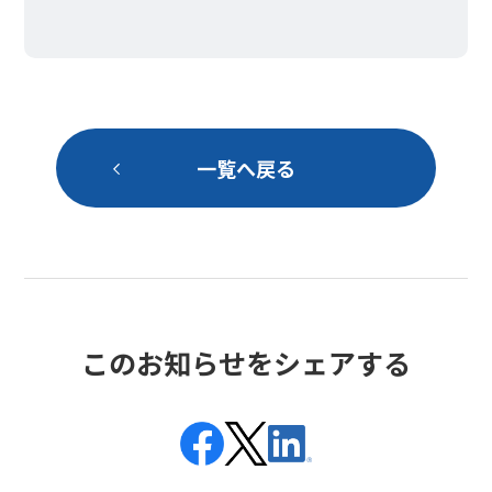
清水智 氏
一覧へ戻る
トレンドマイクロ株式会社 執行役員
一般社団法人 サイバー犯罪捜査・調査ナレッジフ
ォーラム 代表理事
一般財団法人 日本サイバー犯罪対策センター
（JC3） 理事
トレンドマイクロ株式会社 執行役員（CISO）、政
策・連携戦略推進部 シニアエキスパート
このお知らせをシェアする
国際刑事警察機構 グローバルサイバー犯罪専門家
委員会委員
2002年トレンドマイクロ入社、製品開発部門、セ
キュリティのコアテクノロジー部門での品質マネジ