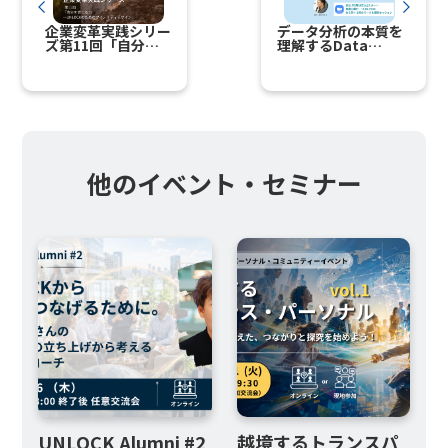
企業変革実践シリー
データ分析の本質を
ズ第11回「自分を
理解するData
信じる力 ～
Business Lab2021
UNLOCKのためのマ
年5月期～アナリテ
スピーカーのご紹介
イノリティデザイ
ィクス基礎～
ン」
他のイベント・セミナー
UNLOCK Alumni #2
越境するトランスパ