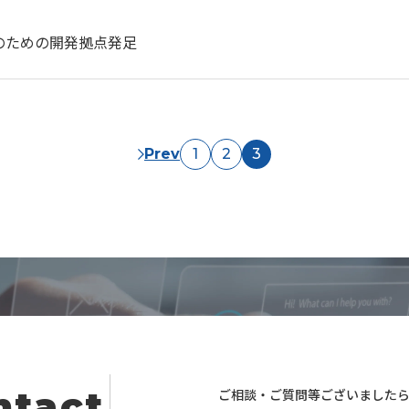
ent1.html
造のための開発拠点発足
Prev
1
2
3
ntact
ご相談・ご質問等ございました