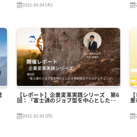
2021.03.04 (木)
説
【レポート】企業変革実践シリーズ 第6
【
回：「富士通のジョブ型を中心とした人
里
事制度のフルモデルチェンジ」
を
2021.02.01 (月)