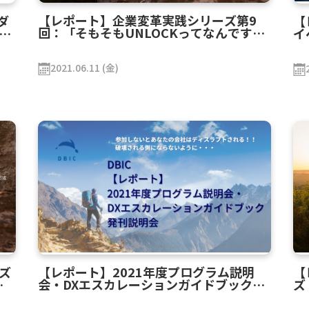
【レポート】企業変革実践シリーズ第9
ダ
【
回：「そもそもUNLOCKってなんです
研究
イ
か？～EGB構築におけるUNLOCKジャー
ニーを振り返る～」
2021.06.11 (金)
ズ
【レポート】2021年度プログラム説明
【
と
会・DXエスカレーションガイドブック発
ズ
刊説明会
の
く