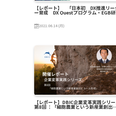
【レポート】 「日本初 DX推進リー
ー育成 DX Questプログラム・EGB
会 参加者募集説明会」
2021.06.14 (月)
【レポート】DBIC企業変革実践シリー
第8回 ：「細胞農業という新産業創出
ルール形成」