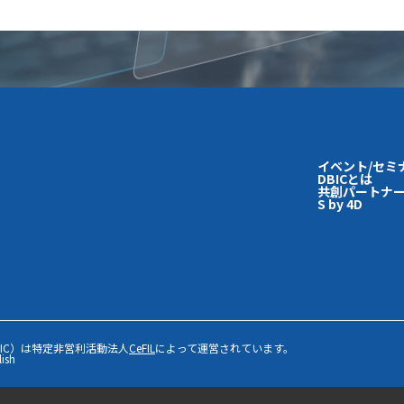
イベント/セミ
DBICとは
共創パートナー
S by 4D
IC）は特定非営利活動法人
CeFIL
によって運営されています。
lish