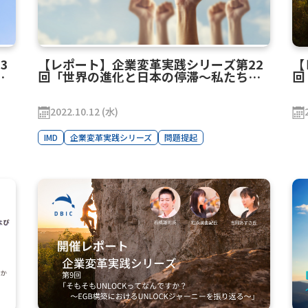
3
【レポート】企業変革実践シリーズ第22
【
と
回「世界の進化と日本の停滞〜私たちの
回
が
活路はどこに？」
セ
」
撃
2022.10.12 (水)
IMD
企業変革実践シリーズ
問題提起