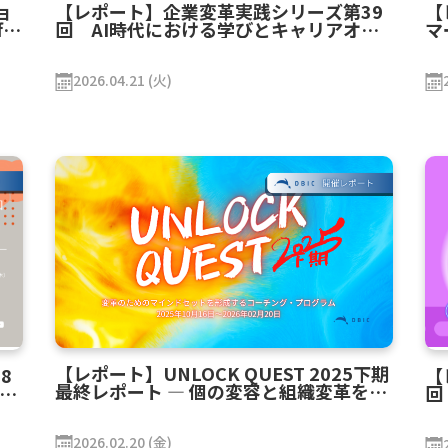
【レポート】企業変革実践シリーズ第39
【
ョ
回 AI時代における学びとキャリアオー
マ
f
ナーシップ ――変化の時代に、自分と組織の
ー
ー
「在り方」をどう再定義するか
ト
2026.04.21 (火)
【レポート】UNLOCK QUEST 2025下期
8
【
最終レポート ― 個の変容と組織変革を支
I
回
える実践者コミュニティの力 ―
ー
感
2026.02.20 (金)