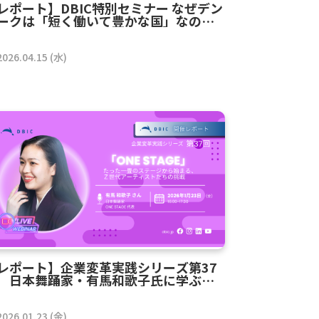
レポート】DBIC特別セミナー なぜデン
ークは「短く働いて豊かな国」なのか
ー『第3の時間』とスモール・スマー
・ネーションズから日本への示唆
2026.04.15 (水)
レポート】企業変革実践シリーズ第37
 日本舞踊家・有馬和歌子氏に学ぶ、
性とテクノロジーが拓く企業変革
2026.01.23 (金)