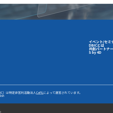
イベント/セミ
DBICとは
共創パートナー
S by 4D
IC）は特定非営利活動法人
CeFIL
によって運営されています。
lish
す。