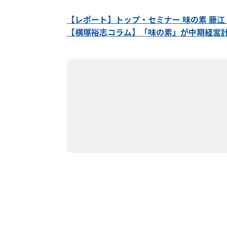
【レポート】トップ・セミナー 味の素 藤江
【横塚裕志コラム】「味の素」が中期経営