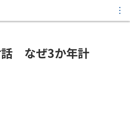
MENU
対話 なぜ3か年計