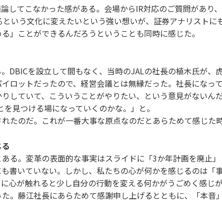
議論してこなかった感がある。会場からIR対応のご質問があり
するという文化に変えたいという強い想いが、証券アナリストに
める」ことができるんだろうということも同時に感じた。
。DBICを設立して間もなく、当時のJALの社長の植木氏が
パイロットだったので、経営会議とは無縁だった。社長になっ
かりしていて、こういうことがやりたい、という意見がないん
ことを見つける場になっていくのかな。」と。
されたのだ。これが一番大事な原点なのだとあらためて感じた
じる
とある。変革の表面的な事実はスライドに「3か年計画を廃止」
にも書いていない。しかし、私たちの心が何かを感じるのは「
こに心が触れると少し自分の行動を変える何かがうごめく感じ
った。藤江社長にあらためて感謝申し上げるとともに、「本音