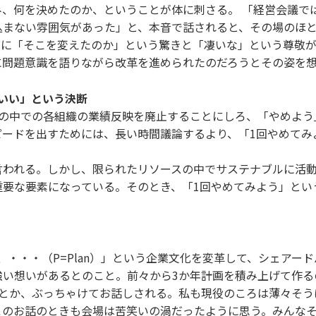
、何を決めたのか、ということが体に刺さる。 「経営会議で
込まない雰囲気があった」と、本音で話されると、その場のほ
に「そこを変えたのか」という驚きと「凄いな」という尊敬が
に問題意識を語りながら改革を進められたのだろうとその姿を
いい」という決断
度の中での各組織の業績反映を廃止することにしろ、「やめよう
ピードを出すためには、長い時間議論するより、「1回やめてみ
言われる。しかし、限られたリソースの中でサステナブルに活
重要な要素になっている。そのとき、「1回やめてみよう」とい
、・・・（P=Plan）」という企業文化を変革して、シェア
強い想いがあるとのこと。前々から3か年計画を積み上げて作る
、とか、ぶっちゃけてお話しされる。私も現役のころは薄々そう
このお話のときも会場は苦笑いの渦だったように思う。みんな