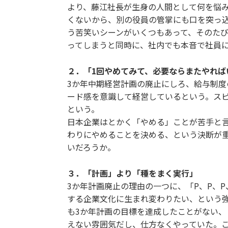
より、藤江社長が生身の人間として何を悩み
くないから、別の役員の管掌にも口を突っ
う苦笑いシーンがいくつもあって、そのたび
ってしまうと同時に、社内でも本音で社員
２．「1回やめてみて、必要ならまたやれば
3か年中期経営計画の廃止にしろ、給与制
ード感を意識して経営しているという。ス
という。
日本企業はとかく「やめる」ことが苦手と
わりにやめることを決める、という決断が
いだろうか。
３．「計画」より「種をまく実行」
3か年計画廃止の理由の一つに、「P、P、P
する企業文化に生まれ変わりたい、という
も3か年計画の目標を達成したことがない
えない雰囲気だし、仕方なくやっていた。