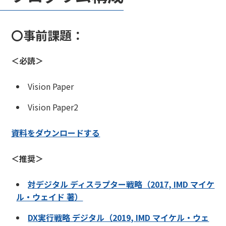
自身が何を為すべきなのかを探究することで変革マイン
ドを築いていきます。
〇事前課題：
プログラム期間中は自らが関わるDX推進やイノベーシ
ョン創出等についての"本物"の変革の課題を持ち込み、
各セッションの学びと、他の参加者との対話やコーチか
＜必読＞
らのフィードバックを得ながら、自らが取り組む"変容
のマスタプラン"をまとめ、実践へとつないでいきま
Vision Paper
す。インプット型の研修ではなく、 "本気の実践"の場
Vision Paper2
となっています。
資料をダウンロードする
このプログラムによって参加者は変革のためのマイン
ド、すなわち変革に必要な視野と視座、考え行動に移す
＜推奨＞
力を身に着けていきます。また非常に困難な状況におい
てもブレないセルフマネジメント能力と、多様性を武器
対デジタル ディスラプター戦略（2017, IMD マイケ
にする戦略性を身に着けていきます。同時にこれらを実
ル・ウェイド 著）
現するための組織や立場を超えた信頼関係を他の参加者
や過去の参加者と築いていきます。
DX実行戦略 デジタル（2019, IMD マイケル・ウェ
プログラム終了後はUNLOCK QUESTの学びを実務に活