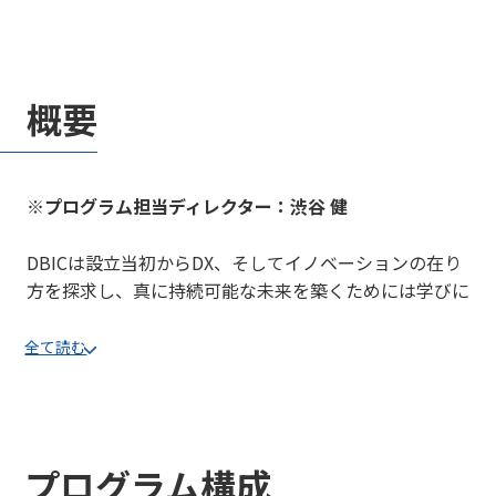
概要
※プログラム担当ディレクター：渋谷 健
DBICは設立当初からDX、そしてイノベーションの在り
方を探求し、真に持続可能な未来を築くためには学びに
よる変容＝LX（Learning Transformation）が必要だと
いう結論に至りました。そしてその実現にはまず、実現
全て読む
には個が自らの囚われ・既成概念からUNLOCK＝解放さ
れることが必要です。
このUNLOCK QUESTでは"個"に焦点を当て、自らがお
プログラム構成
かれている社会、そして組織の現実を直視し、真に自分