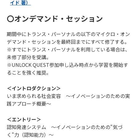
イド 著）
かし、変革リーダーとして活躍することが期待されま
す。DBICは変革リーダーのコミュニティとして、修了生
〇オンデマンド・セッション
を継続的にサポートします。また、さらなる変革リーダ
ーとしての可能性を広げるため、UNCHAIN QUESTへ
期間中にトランス・パーソナルの以下のマイクロ・オン
の参加を推奨しています。
デマンド・セッションを最終回までにすべて修了する。
※すでにトランス・パーソナルを利用している場合は、
未修了部分を受講。
※UNLOCK QUEST参加申し込み時点から学習を開始す
ることを強く推奨。
＜イントロダクション＞
いま求められる社会変容 ～イノベーションのための実
践アプローチ概要～
＜エントリー＞
認知発達システム ～イノベーションのための"気づ
く"力（認知能力）～