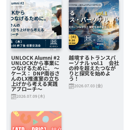
UNLOCK Alumni #2
越境するトランスパ
UNLOCKから事業に
ーソナル vol.1 会社
つなげるために。 ～
の枠を超えたつなが
ケース： DNP南谷さ
りと探究を始めよ
んのLX推進室の立ち
う！
上げから考える実践
2026.07.03 (金)
アプローチ～
2026.07.09 (木)