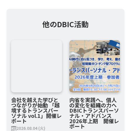
他のDBIC活動
会社を越えた学びと
内省を実践へ、個人
つながりが始動 「越
の変化を組織の力へ
境するトランスパー
DBICトランスパーソ
ソナル vol.1」開催レ
ナル・アドバンス
ポート
2026年上期 開催レ
ポート
2026.08.04 (火)