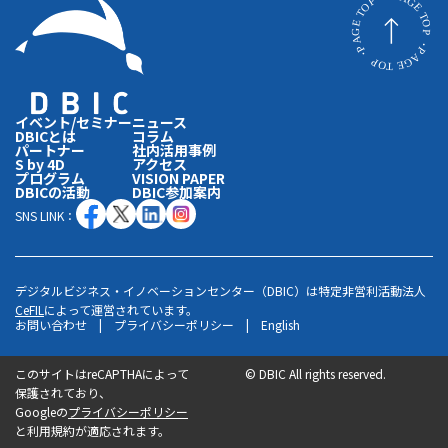
イベント/セミナー
ニュース
DBICとは
コラム
パートナー
社内活用事例
S by 4D
アクセス
プログラム
VISION PAPER
DBICの活動
DBIC参加案内
SNS LINK：
デジタルビジネス・イノベーションセンター（DBIC）は特定非営利活動法人
CeFIL
によって運営されています。
お問い合わせ
|
プライバシーポリシー
|
English
このサイトはreCAPTHAによって
©
DBIC All rights reserved.
保護されており、
Googleの
プライバシーポリシー
と利用規約が適応されます。