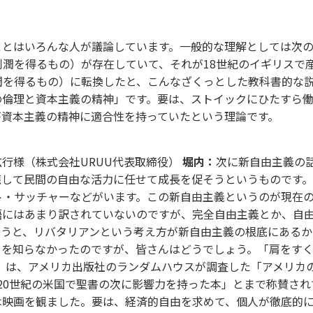
は何か？
とはいろんな人が議論しています。一般的な理解としては次の
潤を得るもの）が存在していて、それが18世紀のイギリスで
を得るもの）に転換したと、こんなざくっとした教科書的な説
の倫理と資本主義の精神」です。要は、ストイックにひたすら
が資本主義の精神に適合性を持っていたという理論です。
行様（株式会社URUU代表取締役）
堀内：
次に新自由主義の
廃して民間の自由な活力に任せて成長を促そうというものです
・サッチャーなどがいます。この新自由主義というのが現在の
語にはあまり訳されていないのですが、完全自由主義とか、自
うと、リバタリアンという考え方が新自由主義の根底にあるか
とを知らなかったのですが、皆さんはどうでしょう。「肩をす
」は、アメリカ出版社のランダムハウスが調査した「アメリカの
20世紀の米国で聖書の次に影響力を持った本」とまで称賛され
は映画を観ました。要は、経済的自由を求めて、個人が徹底的