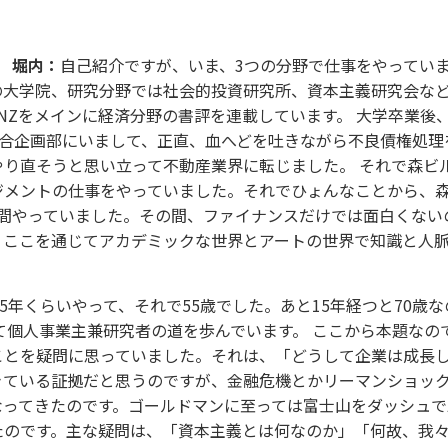
）
堀内：
自己紹介ですが、いま、3つの分野で仕事をやってい
大学院、研究分野では社会的投資研究所、資本主義研究会など
NZをメインに経済分野の書評を連載しています。 大学卒業後
銀の総合企画部にいまして、正直、血へどを吐きながら不良債権
り直そうと思い立って不動産業界に転じました。 それで森ビ
メントの仕事をやっていました。それでひょんなことから、森ビ
年間やっていました。その間、ファイナンスだけでは面白くな
。ここを通じてアカデミックな世界とアートの世界で知識と人
5年くらいやって、それで55歳でした。あと15年経つと70歳
して個人事業主兼研究者の道を歩んでいます。 ここから本題な
ことを疑問に思っていました。それは、「どうして企業は成長
きている証拠だと思うのですが、金融危機とかリーマンショッ
ってきたのです。ゴールドマンに至っては富士山をダッシュで
たのです。主な疑問は、「資本主義とは何なのか」「何故、我