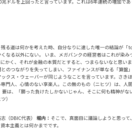
兆ドルを上回ったと言っています。これは6年連続の増加であり、 
る道は何かを考えた時、自分なりに達した唯一の結論が「too bi
かくなる以外にない。 いま、メガバンクの経営者はこれが染み
とにかく、それが金融の本質だとすると、つまらないなと思いま
とのつながりを失ってしまい、ファイナンスが単なる「算盤」
マックス・ウェーバーが同じようなことを言っています。さき
い専門人、心情のない享楽人。この無のもの（ニヒツ）は、人
。 要は、「勝った負けたしかないじゃん、そこに何も精神がな
ヒツ）
（DBIC代表）
堀内：
そこで、真面目に議論しようと思って
、資本主義とは何かまでです。