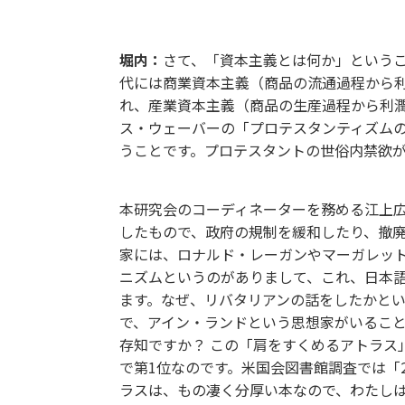
資本主義とは何か？ リバタリアニズムと
堀内：
さて、「資本主義とは何か」というこ
代には商業資本主義（商品の流通過程から利
れ、産業資本主義（商品の生産過程から利潤
ス・ウェーバーの「プロテスタンティズム
うことです。プロテスタントの世俗内禁欲
本研究会のコーディネーターを務める江上広
したもので、政府の規制を緩和したり、撤
家には、ロナルド・レーガンやマーガレット
ニズムというのがありまして、これ、日本
ます。なぜ、リバタリアンの話をしたかとい
で、アイン・ランドという思想家がいるこ
存知ですか？ この「肩をすくめるアトラス
で第1位なのです。米国会図書館調査では「
ラスは、もの凄く分厚い本なので、わたし