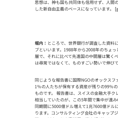
思想は、神も国も共同体も信用せず、人間
した新自由主義のベースになっています。 [gallery colu
エレファントカーブとは
堀内：
ところで、世界銀行が調査した資料
ブといいます。1988年から2008年のち
層で、それに比べて先進国の中間層は驚く
は尋常ではなくて、ものすごい勢いで伸び
同じような報告書に国際NGOのオックスファ
1％の人たちが保有する資産が残りの99％
ものです。 報告書は、スイスの金融大手クレ
相当していたのが、この5年間で集中が進み
同期間に5000億ドル増えて1兆7600億
ります。コンサルティング会社のキャップジェミニが