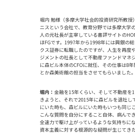
堀内 勉様（多摩大学社会的投資研究所教授
ニスという会社で、教育分野では多摩大学の
人の元社長が主宰している書評サイトのHO
ほFGです。1997年から1998年には興
クス証券に転職したのですが、人生を再度や
ジメントの社長として不動産ファンドマネジ
に森ビル本体のCFOに就任、その仕事は8
とか森美術館の担当をさせてもらいました
堀内：
金融を15年くらい、そして不動産を1
きようと、それで2015年に森ビルを退社
にいた時も、森ビルにいた時もいつも同じ
こんな質問を自分にすること自体、病んで
全速力で駆け上がっているような気持ちにな
資本主義に対する根源的な疑問が生じてき