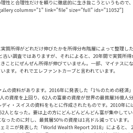
の理性と合理性だけを頼りに徹底的に生き抜こうというもので
mns="1" link="file" size="full" ids="11052"]
に実質所得がどれだけ伸びたかを所得分布階層によって整理し
ょっと古い調査ではありますが、それによると、20年間で実質
べきことにぜんぜん所得が伸びていません。一部、マイナスに
ています。それでエレファントカーブと言われています。
ムの資料があります。2016年に発表した「1％のための経済」
の人の資産を上回り、62人の富豪の資産が世界の最貧層36億
ディ・スイスの資料をもとに作成されたものです。2010年には
62人となった。要は上の方にどんどんどんどん富が集中して
ドルになったのに対し、最貧層50％の資産は1兆ドル減っています
発表した「World Wealth Report 2018」によると